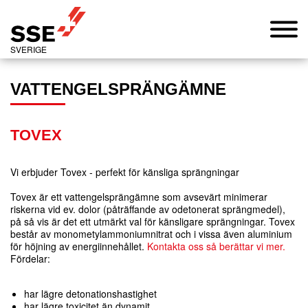
SVERIGE
VATTENGELSPRÄNGÄMNE
TOVEX
Vi erbjuder Tovex - perfekt för känsliga sprängningar
Tovex är ett vattengelsprängämne som avsevärt minimerar
riskerna vid ev. dolor (påträffande av odetonerat sprängmedel),
på så vis är det ett utmärkt val för känsligare sprängningar. Tovex
består av monometylammoniumnitrat och i vissa även aluminium
för höjning av energiinnehållet.
Kontakta oss så berättar vi mer.
Fördelar:
har lägre detonationshastighet
har lägre toxicitet än dynamit