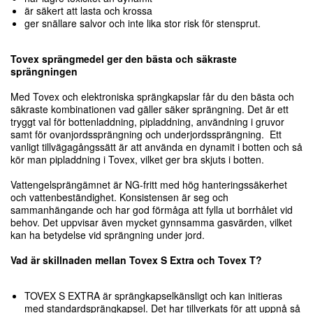
är säkert att lasta och krossa
ger snällare salvor och inte lika stor risk för stensprut.
Tovex sprängmedel ger den bästa och säkraste
sprängningen
Med Tovex och elektroniska sprängkapslar får du den bästa och
säkraste kombinationen vad gäller säker sprängning. Det är ett
tryggt val för bottenladdning, pipladdning, användning i gruvor
samt för ovanjordssprängning och underjordssprängning. Ett
vanligt tillvägagångssätt är att använda en dynamit i botten och så
kör man pipladdning i Tovex, vilket ger bra skjuts i botten.
Vattengelsprängämnet är NG-fritt med hög hanteringssäkerhet
och vattenbeständighet. Konsistensen är seg och
sammanhängande och har god förmåga att fylla ut borrhålet vid
behov. Det uppvisar även mycket gynnsamma gasvärden, vilket
kan ha betydelse vid sprängning under jord.
Vad är skillnaden mellan Tovex S Extra och Tovex T?
TOVEX S EXTRA är sprängkapselkänsligt och kan initieras
med standardsprängkapsel. Det har tillverkats för att uppnå så