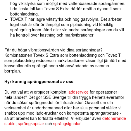
hög viktstyrka som möjligt med vattenbaserade sprängämnen.
I de flesta fall kan Tovex S Extra därför ersätta dynamit som
bottenladdning.
TOVEX T har lägre viktstyrka och hög gasvolym. Det arbetar
lugnt och är därför lämpligt som pipladdning vid försiktig
sprängning inom tätort eller vid andra sprängningar om du vill
ha kontroll över kastning och markvibrationer
Får du höga vibrationsvärden vid dina sprängningar?
Kombinationen Tovex S Extra som bottenladdning och Tovex T
som pipladdning reducerar markvibrationer väsentligt jämfört med
konventionella sprängämnen vid användande av samma
borrplan.
Hyr kunnig sprängpersonal av oss
Du vet väl att vi erbjuder komplett
laddservice
för operationer i
hela landet? Det gör SSE Sverige till din trygga helhetsleverantör
när du söker sprängmedel för infrastruktur. Oavsett om din
verksamhet är underbemannad eller har sjuk personal ställer vi
snabbt upp med ladd-truckar och kompetenta sprängarbetare -
så att arbetet kan fortsätta effektivt. Vi erbjuder även
detonerande
stubin
,
sprängkapslar
och
sprängsignaler.