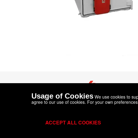
Usage of Cookies
We use cookies to supp
agree to our use of cookies. For your own preferences
SSE SVERIGE
,
Olofsbergsgruvan, Gyttorp
713 93
Nora
ACCEPT ALL COOKIES
Tel.
+46 587 145 45
info@sse-sverige.se