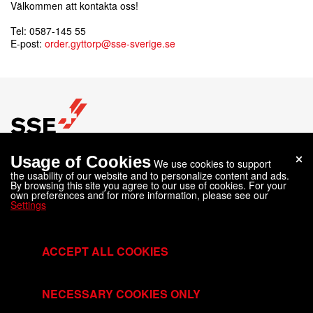
Välkommen att kontakta oss!
Tel: 0587-145 55
E-post:
order.gyttorp@sse-sverige.se
Usage of Cookies
We use cookies to support
SSE SVERIGE
the usability of our website and to personalize content and ads.
,
Olofsbergsgruvan, Gyttorp
713 93
Nora
By browsing this site you agree to our use of cookies. For your
Tel.
+46 587 145 45
own preferences and for more information, please see our
info@sse-sverige.se
Settings
SSE SVERIGE AB
ACCEPT ALL COOKIES
NECESSARY COOKIES ONLY