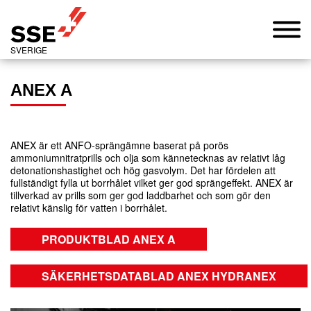
SVERIGE
ANEX A
ANEX är ett ANFO-sprängämne baserat på porös
ammoniumnitratprills och olja som kännetecknas av relativt låg
detonationshastighet och hög gasvolym. Det har fördelen att
fullständigt fylla ut borrhålet vilket ger god sprängeffekt. ANEX är
tillverkad av prills som ger god laddbarhet och som gör den
relativt känslig för vatten i borrhålet.
PRODUKTBLAD ANEX A
SÄKERHETSDATABLAD ANEX HYDRANEX