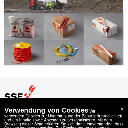
Verwendung von Cookies
Wir
SSE SVERIGE
verwenden Cookies zur Unterstützung der Benutzerfreundlichkeit
,
und um Inhalte sowie Anzeigen zu personalisieren. Mit dem
Olofsbergsgruvan, Gyttorp
713 93
Nora
Browsing dieser Seite erklären Sie sich damit einverstanden, dass
Tel.
+46 587 145 45
Cookies verwendet werden. Zur Festlegung Ihrer eigenen